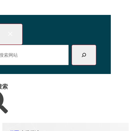
跳
至
内
容
搜索网站
搜索