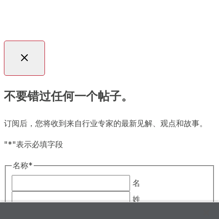
©2026Plexus ., Inc. 保留所有权利。|
法律声明
|
政策
new
与报告
|
隐私声明
|
请勿出售/共享我的个人信息
tab
不要错过任何一个帖子。
订阅后，您将收到来自行业专家的最新见解、观点和故事。
"
*
"表示必填字段
名称
*
名
姓