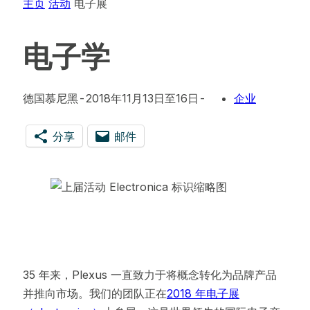
主页
活动
电子展
电子学
德国慕尼黑
-
2018年11月13日至16日
-
企业
分享
邮件
opens
opens
in
in
a
a
new
new
tab
tab
35 年来，Plexus 一直致力于将概念转化为品牌产品
并推向市场。我们的团队正在
2018 年电子展