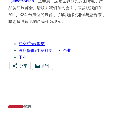
（electronica）
上参展，这是世界领先的国际电子产
品贸易展览会。请联系我们预约会面，或参观我们在
A1 厅 324 号展位的展台，了解我们将如何与您合作，
将您最具远见的产品变为现实。
航空航天/国防
医疗保健/生命科学
企业
工业
分享
邮件
opens
opens
in
in
a
a
new
new
tab
tab
资源