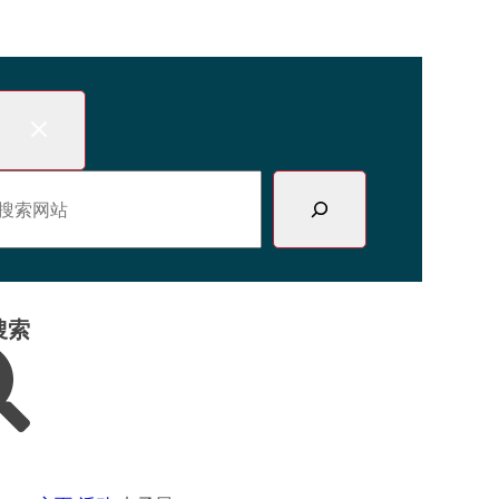
跳
至
内
容
搜索网站
搜索