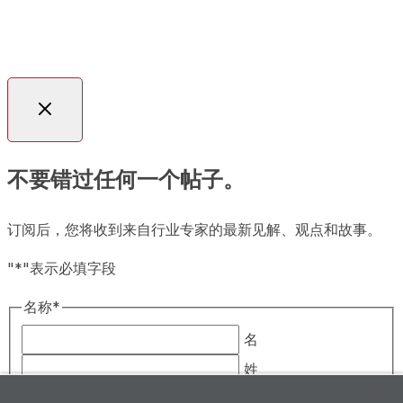
a
©2026Plexus ., Inc. 保留所有权利。|
法律声明
|
政策
new
与报告
|
隐私声明
|
请勿出售/共享我的个人信息
tab
不要错过任何一个帖子。
订阅后，您将收到来自行业专家的最新见解、观点和故事。
"
*
"表示必填字段
名称
*
名
姓